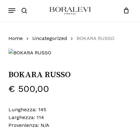
Skip
Menu
Products
to
search
Close
Cart
search
Cart
main
content
Home
Uncategorized
BOKARA RUSSO
BOKARA RUSSO
€
500,00
Lunghezza: 145
Larghezza: 114
Provenienza: N/A