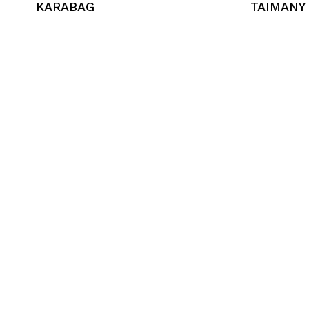
KARABAG
TAIMANY
Nessun prodotto nel
carrello.
Go To Shop