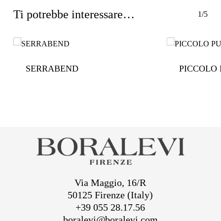
Ti potrebbe interessare…
1/5
SERRABEND
PICCOLO
Via Maggio, 16/R
50125 Firenze (Italy)
+39 055 28.17.56
boralevi@boralevi.com