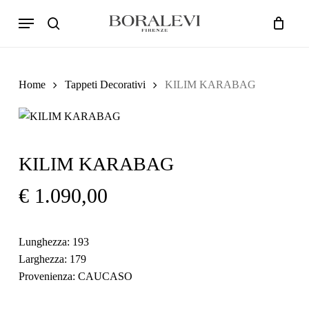
Skip
Menu
Products
to
search
Cart
Close
search
Cart
main
content
Home
Tappeti Decorativi
KILIM KARABAG
KILIM KARABAG
€
1.090,00
Lunghezza: 193
Larghezza: 179
Provenienza: CAUCASO