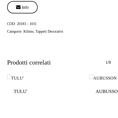

Info
COD:
20183 - 1011
Categorie:
Kilims
,
Tappeti Decorativi
Prodotti correlati
1/8
Nessun prodotto nel
carrello.
TULU'
AUBUSSO
Go To Shop