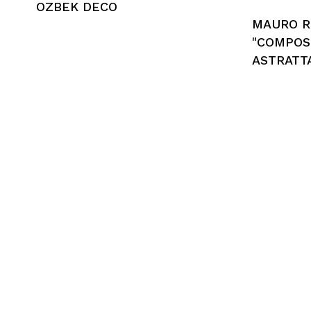
OZBEK DECO
MAURO R
"COMPOS
ASTRATTA
Nessun prodotto nel
carrello.
Go To Shop