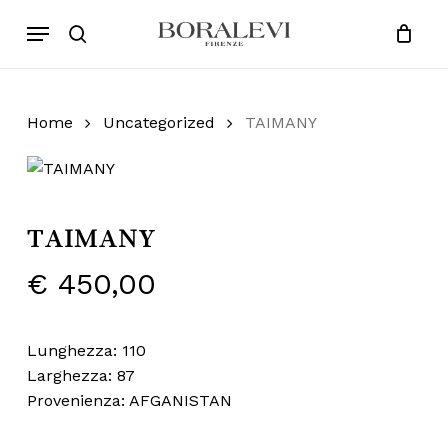
Skip
Menu
Products
to
search
Close
Cart
search
Cart
main
content
Home
Uncategorized
TAIMANY
TAIMANY
€
450,00
Lunghezza: 110
Larghezza: 87
Provenienza: AFGANISTAN