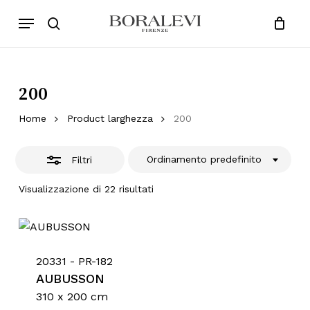
Skip
Menu
Products
to
Chiudi
search
Close
Cart
search
Cart
main
Filtri
content
200
Home
Product larghezza
200
Ordinamento predefinito
Filtri
Visualizzazione di 22 risultati
20331 - PR-182
AUBUSSON
310 x 200 cm