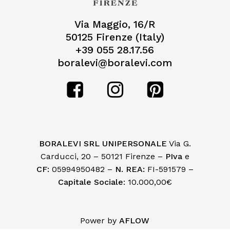
Via Maggio, 16/R
50125 Firenze (Italy)
+39 055 28.17.56
boralevi@boralevi.com
BORALEVI SRL UNIPERSONALE
Via G.
Carducci, 20 – 50121 Firenze –
PIva
e
CF:
05994950482 –
N. REA:
FI-591579 –
Capitale Sociale
: 10.000,00€
Subtotale:
€
0,00
Power by
AFLOW