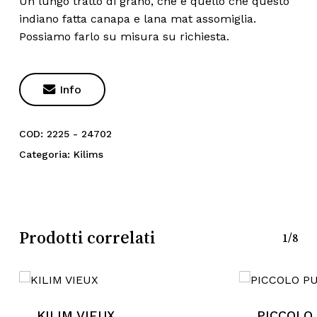
Un lungo tratto di grano, che è quello che questo
indiano fatta canapa e lana mat assomiglia.
Possiamo farlo su misura su richiesta.

Info
COD:
2225 - 24702
Categoria:
Kilims
Prodotti correlati
1/8
Nessun prodotto nel
carrello.
KILIM VIEUX
PICCOLO