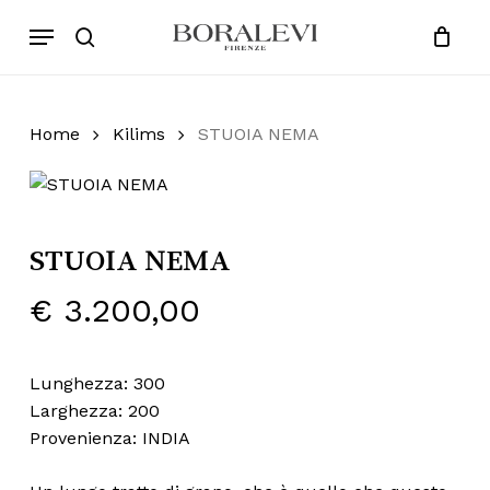
Skip
Menu
Products
to
search
Close
Cart
search
Cart
main
content
Home
Kilims
STUOIA NEMA
STUOIA NEMA
€
3.200,00
Lunghezza: 300
Larghezza: 200
Provenienza: INDIA