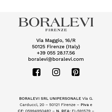
Via Maggio, 16/R
50125 Firenze (Italy)
+39 055 28.17.56
boralevi@boralevi.com
BORALEVI SRL UNIPERSONALE
Via G.
Carducci, 20 – 50121 Firenze –
PIva
e
CF:
05994950482 –
N. REA:
FI-591579 –