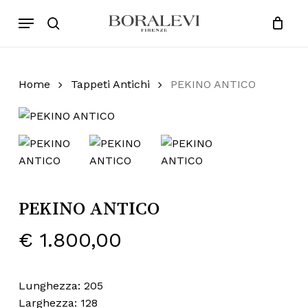
Skip
Menu
Products
to
search
Close
Cart
search
Cart
main
content
Home
Tappeti Antichi
PEKINO ANTICO
PEKINO ANTICO
€
1.800,00
Lunghezza: 205
Larghezza: 128