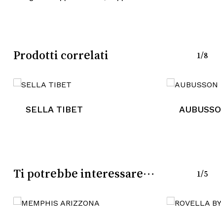
Nessun prodotto nel
Prodotti correlati
carrello.
1/8
Go To Shop
SELLA TIBET
AUBUSSON
Ti potrebbe interessare…
1/5