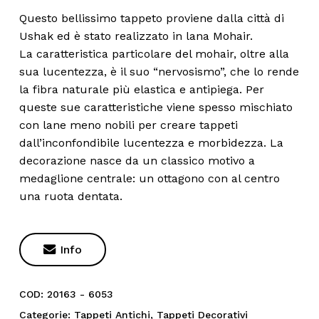
Questo bellissimo tappeto proviene dalla città di
Ushak ed è stato realizzato in lana Mohair.
La caratteristica particolare del mohair, oltre alla
sua lucentezza, è il suo “nervosismo”, che lo rende
la fibra naturale più elastica e antipiega. Per
queste sue caratteristiche viene spesso mischiato
con lane meno nobili per creare tappeti
dall’inconfondibile lucentezza e morbidezza. La
decorazione nasce da un classico motivo a
medaglione centrale: un ottagono con al centro
una ruota dentata.

Info
COD:
20163 - 6053
Categorie:
Tappeti Antichi
,
Tappeti Decorativi