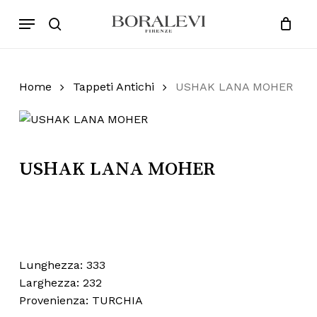
Skip
Menu
Products
to
search
Close
Cart
search
Cart
main
content
Home
Tappeti Antichi
USHAK LANA MOHER
USHAK LANA MOHER
Lunghezza: 333
Larghezza: 232
Provenienza: TURCHIA