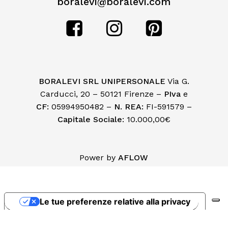
boralevi@boralevi.com
BORALEVI SRL UNIPERSONALE
Via G.
Carducci, 20 – 50121 Firenze –
PIva
e
CF:
05994950482 –
N. REA:
FI-591579 –
Capitale Sociale
: 10.000,00€
Subtotale:
€
0,00
Power by
AFLOW
Visualizza Carrello
Pagamento
Le tue preferenze relative alla privacy
Informativa sulla raccolta