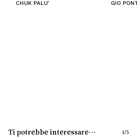
CHUK PALU'
GIO PON
Nessun prodotto nel
carrello.
Go To Shop
Ti potrebbe interessare…
1/5