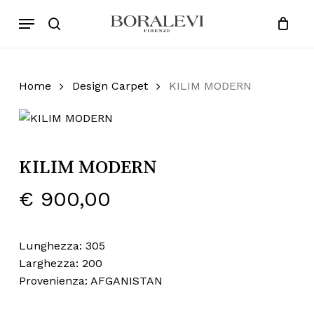
Skip
Menu
Products
to
search
Close
Cart
search
Cart
main
content
Home
Design Carpet
KILIM MODERN
KILIM MODERN
€
900,00
Lunghezza: 305
Larghezza: 200
Provenienza: AFGANISTAN