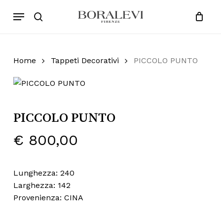
Skip
Menu
Products
to
search
Close
Cart
search
Cart
main
content
Home
Tappeti Decorativi
PICCOLO PUNTO
PICCOLO PUNTO
€
800,00
Lunghezza: 240
Larghezza: 142
Provenienza: CINA