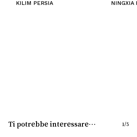
KILIM PERSIA
NINGXIA 
Nessun prodotto nel
carrello.
Go To Shop
Ti potrebbe interessare…
1/5