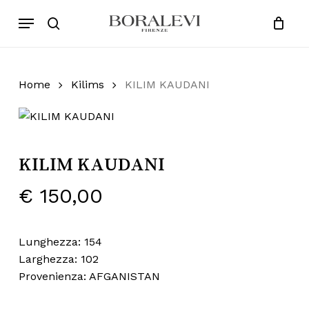
Skip
Menu
Products
to
search
Close
Cart
search
Cart
main
content
Home
Kilims
KILIM KAUDANI
KILIM KAUDANI
€
150,00
Lunghezza: 154
Larghezza: 102
Provenienza: AFGANISTAN