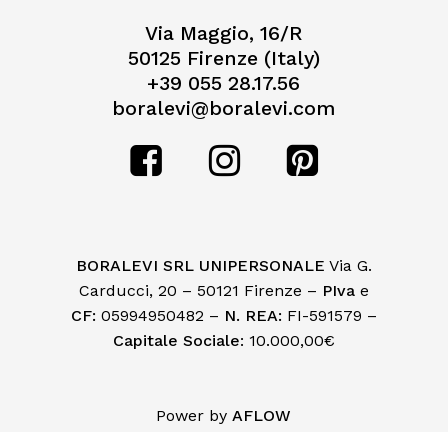
Via Maggio, 16/R
50125 Firenze (Italy)
+39 055 28.17.56
boralevi@boralevi.com
BORALEVI SRL UNIPERSONALE
Via G.
Carducci, 20 – 50121 Firenze –
PIva
e
CF:
05994950482 –
N. REA:
FI-591579 –
Capitale Sociale
: 10.000,00€
Subtotale:
€
0,00
Power by
AFLOW