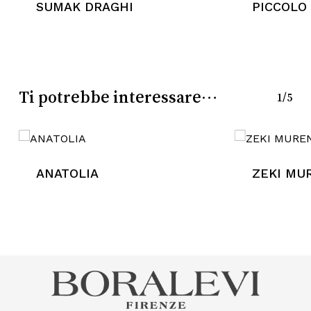
SUMAK DRAGHI
PICCOLO
Go To Shop
Ti potrebbe interessare…
1/5
ANATOLIA
ZEKI MU