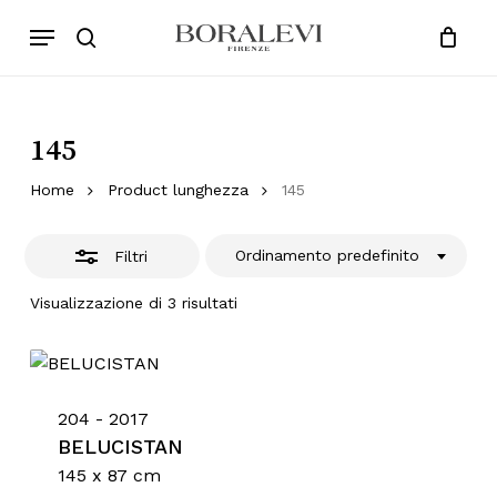
Skip
Menu
Products
to
Chiudi
search
Close
Cart
search
Cart
main
Filtri
content
145
Home
Product lunghezza
145
Ordinamento predefinito
Filtri
Visualizzazione di 3 risultati
204 - 2017
BELUCISTAN
145 x 87 cm