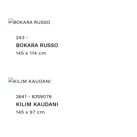
243 -
BOKARA RUSSO
145 x 114 cm
Nessun prodotto nel
carrello.
2641 - 8359076
Go To Shop
KILIM KAUDANI
145 x 97 cm