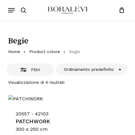
Skip
Menu
Products
to
Chiudi
search
Close
Cart
search
Cart
main
Filtri
content
Begie
Home
Product colore
Begie
Ordinamento predefinito
Filtri
Visualizzazione di 4 risultati
20557 - 42103
PATCHWORK
300 x 250 cm