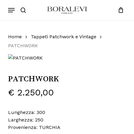
Skip
Menu
Products
to
search
Close
Cart
search
Cart
main
content
Home
Tappeti Patchwork e Vintage
PATCHWORK
PATCHWORK
€
2.250,00
Lunghezza: 300
Larghezza: 250
Provenienza: TURCHIA