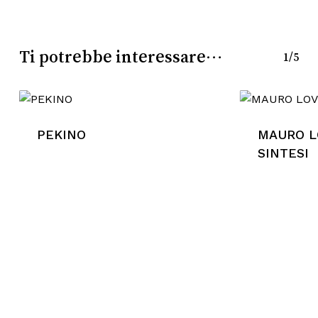
Nessun prodotto nel
Ti potrebbe interessare…
1/5
carrello.
Go To Shop
PEKINO
MAURO LO
SINTESI