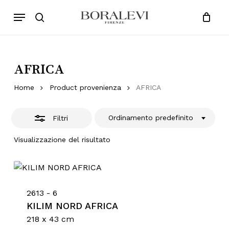
Skip
Menu
Products
to
Chiudi
search
Close
Cart
search
Cart
main
Filtri
content
AFRICA
Home
Product provenienza
AFRICA
Ordinamento predefinito
Filtri
Visualizzazione del risultato
2613 - 6
KILIM NORD AFRICA
218 x 43 cm