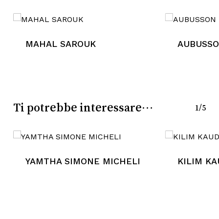
carrello.
Go To Shop
MAHAL SAROUK
AUBUSSON
Ti potrebbe interessare…
1/5
YAMTHA SIMONE MICHELI
KILIM K