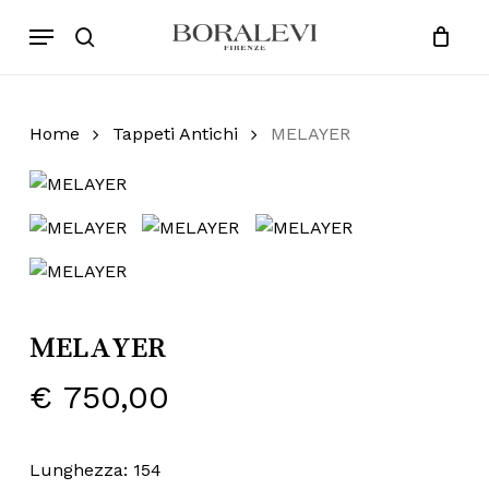
Skip
Menu
Products
to
search
Close
Cart
search
Cart
main
content
Home
Tappeti Antichi
MELAYER
MELAYER
€
750,00
Lunghezza: 154