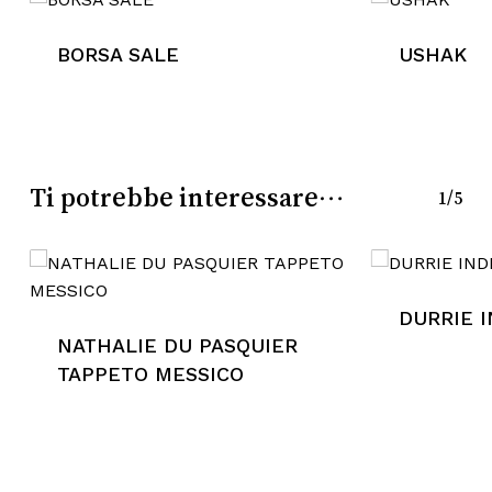
carrello.
BORSA SALE
USHAK
Go To Shop
Ti potrebbe interessare…
1/5
DURRIE 
NATHALIE DU PASQUIER
TAPPETO MESSICO