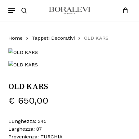
Skip
Menu
Products
to
search
Close
Cart
search
Cart
main
content
Home
Tappeti Decorativi
OLD KARS
OLD KARS
€
650,00
Lunghezza: 245
Larghezza: 87
Provenienza: TURCHIA