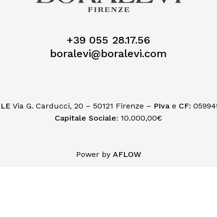
+39 055 28.17.56
boralevi@boralevi.com
ALE
Via G. Carducci, 20 – 50121 Firenze –
PIva
e
CF:
05994
Capitale Sociale
: 10.000,00€
Subtotale:
Power by
AFLOW
Visuali
iva sulla raccolta
Le tue preferenze relative alla priva