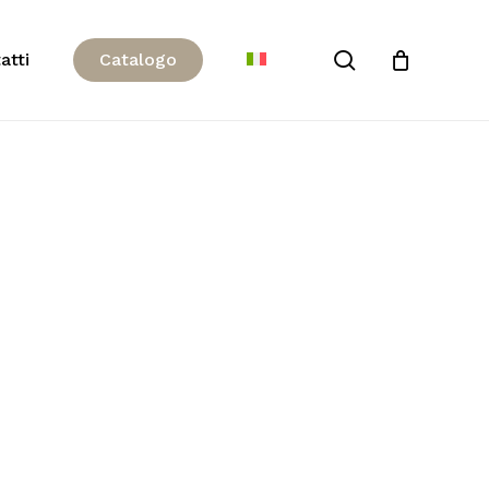
Close
search
atti
C
a
t
a
l
o
g
o
Cart