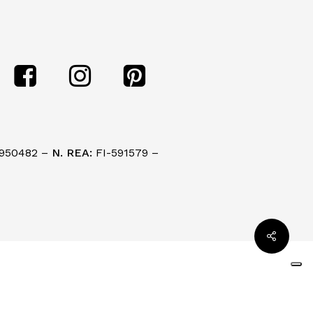
950482 –
N. REA:
FI-591579 –
€
0,00
zza Carrello
Pagamento
cy