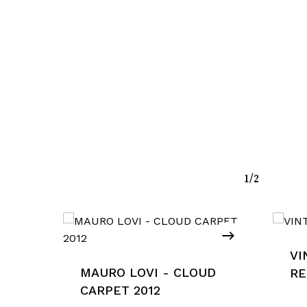
1/2
sun prodotto nel carrello.
VI
MAURO LOVI - CLOUD
RE
Go To Shop
CARPET 2012