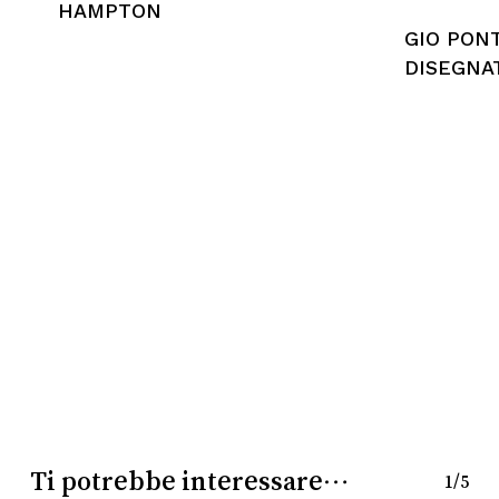
HAMPTON
GIO PON
DISEGNA
Nessun prodotto nel
carrello.
Go To Shop
Ti potrebbe interessare…
1/5