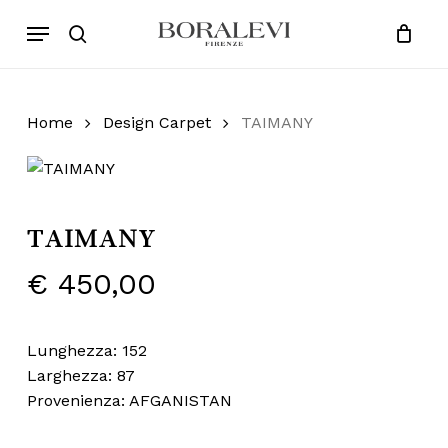
Skip
Menu
Products
to
search
Close
Cart
search
Cart
main
content
Home
Design Carpet
TAIMANY
TAIMANY
€
450,00
Lunghezza: 152
Larghezza: 87
Provenienza: AFGANISTAN