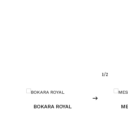
1/2
sun prodotto nel carrello.
BOKARA ROYAL
M
Go To Shop