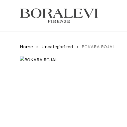
Skip
to
main
Products
content
search
Hit enter
Home
Uncategorized
BOKARA ROJAL