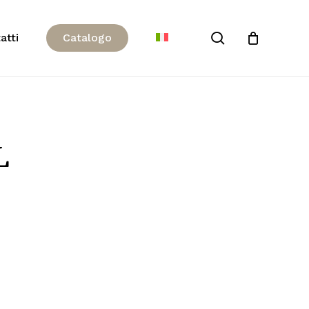
Close
search
atti
C
a
t
a
l
o
g
o
Cart
L