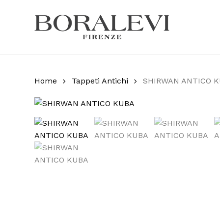
Skip
to
main
Products
content
search
Hit enter
Home
Tappeti Antichi
SHIRWAN ANTICO 