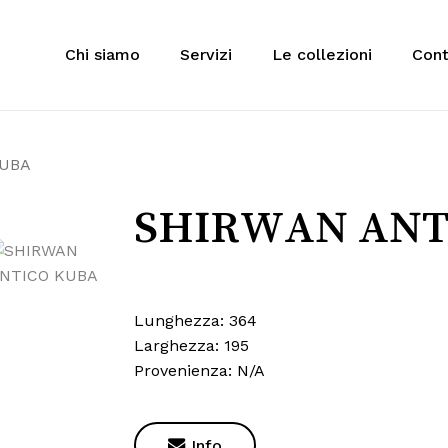
Cart
Chi siamo
Servizi
Le collezioni
Cont
 to search or ESC to close
KUBA
SHIRWAN ANT
Lunghezza: 364
Larghezza: 195
Provenienza: N/A

Info