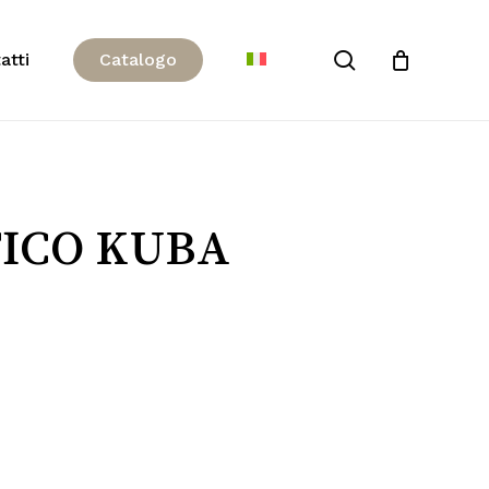
Close
search
atti
C
a
t
a
l
o
g
o
Cart
ICO KUBA