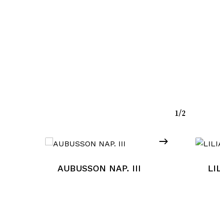
1/2
sun prodotto nel carrello.
AUBUSSON NAP. III
LI
Go To Shop