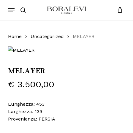
Skip
Menu
Products
to
search
Close
Cart
search
Cart
main
content
Home
Uncategorized
MELAYER
MELAYER
€
3.500,00
Lunghezza: 453
Larghezza: 139
Provenienza: PERSIA