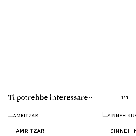
Nessun prodotto nel
carrello.
Go To Shop
Ti potrebbe interessare…
1/5
AMRITZAR
SINNEH 