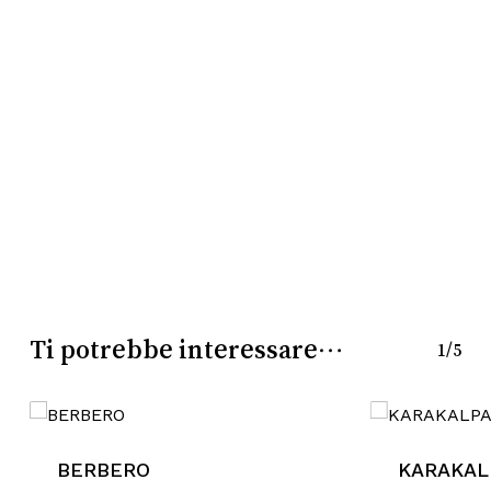
Nessun prodotto nel
carrello.
Go To Shop
Ti potrebbe interessare…
1/5
BERBERO
KARAKAL