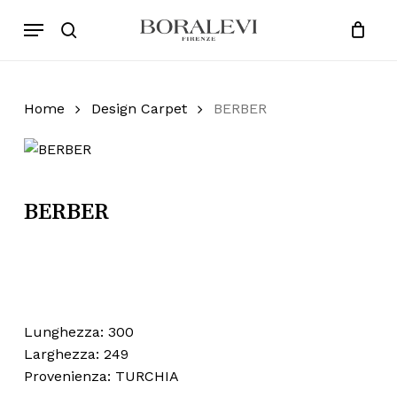
Skip
Menu
Products
to
search
Close
Cart
search
Cart
main
content
Home
Design Carpet
BERBER
BERBER
Lunghezza: 300
Larghezza: 249
Provenienza: TURCHIA