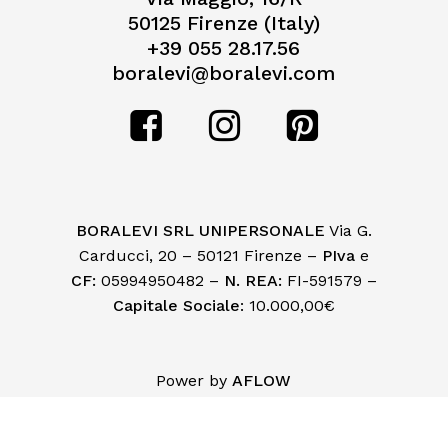
50125 Firenze (Italy)
+39 055 28.17.56
boralevi@boralevi.com
BORALEVI SRL UNIPERSONALE
Via G.
Carducci, 20 – 50121 Firenze –
PIva
e
CF:
05994950482 –
N. REA:
FI-591579 –
Capitale Sociale
: 10.000,00€
Subtotale:
€
0,00
Power by
AFLOW
Visualizza Carrello
Pagamento