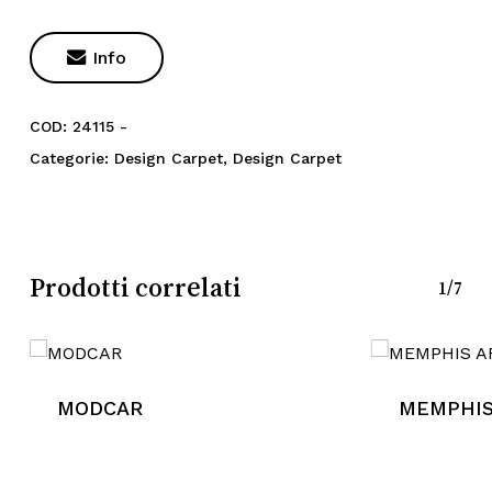

Info
COD:
24115 -
Categorie:
Design Carpet
,
Design Carpet
Prodotti correlati
1/7
MODCAR
MEMPHIS
Nessun prodotto nel
carrello.