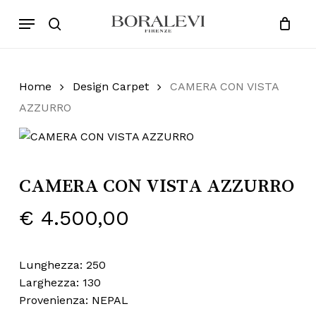
Skip
Menu
Products
to
search
Close
Cart
search
Cart
main
content
Home
Design Carpet
CAMERA CON VISTA
AZZURRO
CAMERA CON VISTA AZZURRO
€
4.500,00
Lunghezza: 250
Larghezza: 130
Provenienza: NEPAL