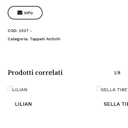

Info
COD:
2327 -
Nessun prodotto nel
Categoria:
Tappeti Antichi
carrello.
Go To Shop
Prodotti correlati
1/8
LILIAN
SELLA TI