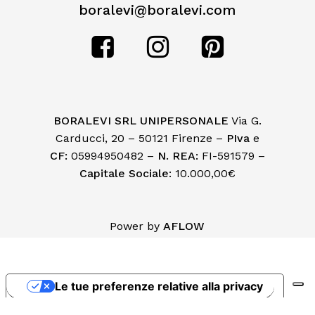
boralevi@boralevi.com
BORALEVI SRL UNIPERSONALE
Via G.
Carducci, 20 – 50121 Firenze –
PIva
e
CF:
05994950482 –
N. REA:
FI-591579 –
Capitale Sociale
: 10.000,00€
Subtotale:
€
0,00
Power by
AFLOW
Visualizza Carrello
Pagamento
Le tue preferenze relative alla privacy
Informativa sulla raccolta