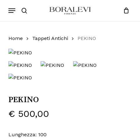
Skip
Menu
Products
to
search
Close
Cart
search
Cart
main
content
Home
Tappeti Antichi
PEKINO
PEKINO
€
500,00
Lunghezza: 100