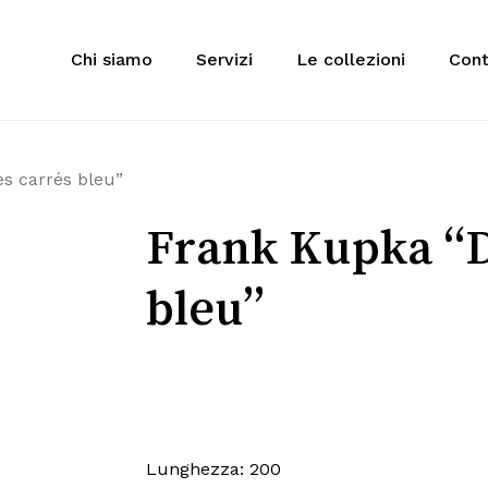
Cart
Chi siamo
Servizi
Le collezioni
Cont
 to search or ESC to close
s carrés bleu”
Frank Kupka “D
bleu”
Lunghezza: 200