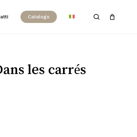
Close
search
atti
C
a
t
a
l
o
g
o
Cart
ans les carrés