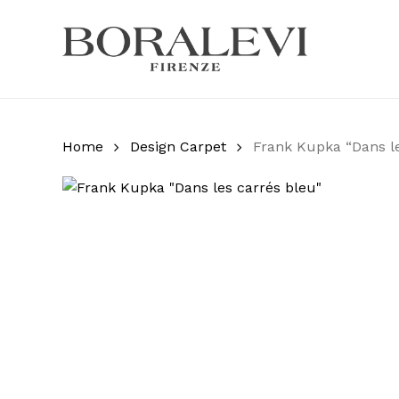
Skip
to
main
Products
content
search
Hit enter
Home
Design Carpet
Frank Kupka “Dans le