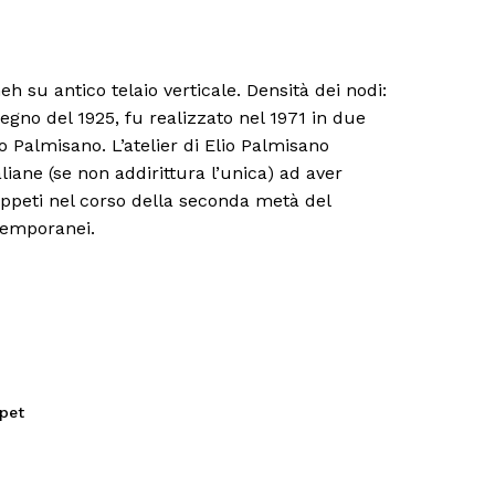
su antico telaio verticale. Densità dei nodi:
egno del 1925, fu realizzato nel 1971 in due
io Palmisano. L’atelier di Elio Palmisano
iane (se non addirittura l’unica) ad aver
appeti nel corso della seconda metà del
ntemporanei.
pet
sun prodotto nel carrello.