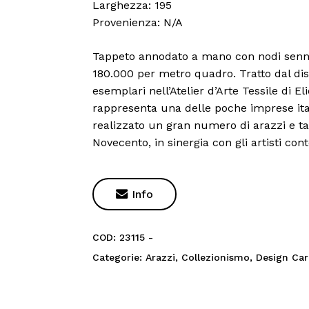
Larghezza: 195
Provenienza: N/A
Tappeto annodato a mano con nodi senneh 
180.000 per metro quadro. Tratto dal dis
esemplari nell’Atelier d’Arte Tessile di El
rappresenta una delle poche imprese ital
realizzato un gran numero di arazzi e t
Novecento, in sinergia con gli artisti co

Info
COD:
23115 -
Categorie:
Arazzi
,
Collezionismo
,
Design Car
Nes