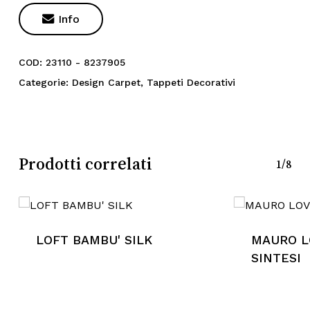

Info
COD:
23110 - 8237905
Categorie:
Design Carpet
,
Tappeti Decorativi
Prodotti correlati
1/8
LOFT BAMBU' SILK
MAURO LO
Nessun prodotto nel
SINTESI
carrello.
Go To Shop