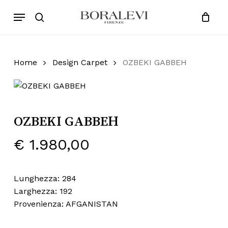
Skip
Menu
Products
to
search
Close
Cart
search
Cart
main
content
Home
Design Carpet
OZBEKI GABBEH
OZBEKI GABBEH
€
1.980,00
Lunghezza: 284
Larghezza: 192
Provenienza: AFGANISTAN