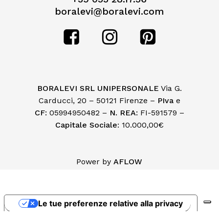
boralevi@boralevi.com
BORALEVI SRL UNIPERSONALE
Via G.
Carducci, 20 – 50121 Firenze –
PIva
e
CF:
05994950482 –
N. REA:
FI-591579 –
Capitale Sociale
: 10.000,00€
Subtotale:
€
0,00
Power by
AFLOW
Visualizza Carrello
Pagamento
Le tue preferenze relative alla privacy