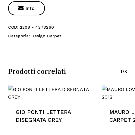

Info
COD:
2299 - 4273260
Categoria:
Design Carpet
Prodotti correlati
1/8
GIO PONTI LETTERA
MAURO L
DISEGNATA GREY
CARPET 2