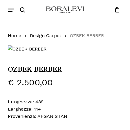
Skip
Menu
Products
to
search
Close
Cart
search
Cart
main
content
Home
Design Carpet
OZBEK BERBER
OZBEK BERBER
€
2.500,00
Lunghezza: 439
Larghezza: 114
Provenienza: AFGANISTAN