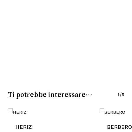
Nessun prodotto nel
carrello.
Go To Shop
Ti potrebbe interessare…
1/5
HERIZ
BERBERO