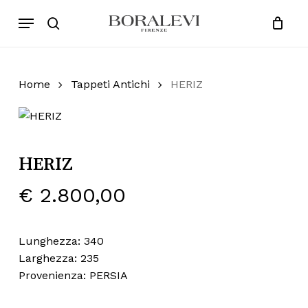
Skip
Menu
Products
to
search
Close
Cart
search
Cart
main
content
Home
Tappeti Antichi
HERIZ
HERIZ
€
2.800,00
Lunghezza: 340
Larghezza: 235
Provenienza: PERSIA