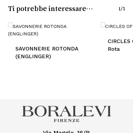
Go To Shop
Ti potrebbe interessare…
1/5
CIRCLES O
SAVONNERIE ROTONDA
Rota
(ENGLINGER)
Via Maggio, 16/R