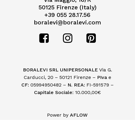
50125 Firenze (Italy)
+39 055 28.17.56
boralevi@boralevi.com
BORALEVI SRL UNIPERSONALE
Via G.
Carducci, 20 – 50121 Firenze –
PIva
e
CF:
05994950482 –
N. REA:
FI-591579 –
Capitale Sociale
: 10.000,00€
Subtotale:
€
0,00
Power by
AFLOW
Visualizza Carrello
Pagamento