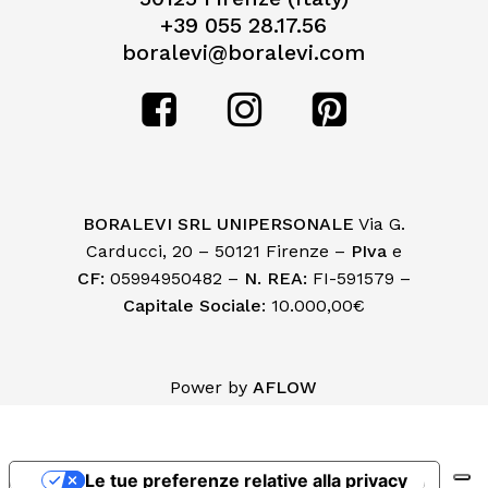
+39 055 28.17.56
boralevi@boralevi.com
BORALEVI SRL UNIPERSONALE
Via G.
Carducci, 20 – 50121 Firenze –
PIva
e
CF:
05994950482 –
N. REA:
FI-591579 –
Capitale Sociale
: 10.000,00€
Subtotale:
€
0,00
Power by
AFLOW
Visualizza Carrello
Pagamento
Le tue preferenze relative alla privacy