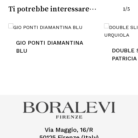
Go To Shop
Ti potrebbe interessare…
1/5
GIO PONTI DIAMANTINA
DOUBLE S
BLU
PATRICIA
Via Maggio, 16/R
50125 Firenze (Italy)