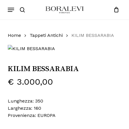
Skip
Menu
Products
to
search
Close
Cart
search
Cart
main
content
Home
Tappeti Antichi
KILIM BESSARABIA
KILIM BESSARABIA
€
3.000,00
Lunghezza: 350
Larghezza: 160
Provenienza: EUROPA