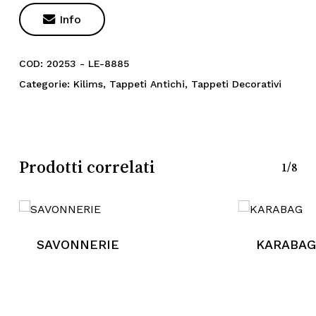

Info
COD:
20253 - LE-8885
Categorie:
Kilims
,
Tappeti Antichi
,
Tappeti Decorativi
Prodotti correlati
1/8
SAVONNERIE
KARABAG
Nessun prodotto nel
carrello.