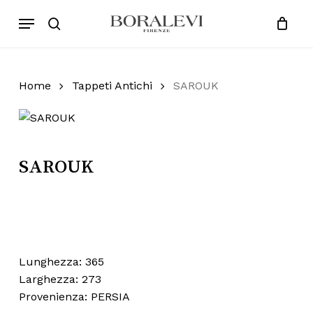
Skip
Menu
Products
to
search
Close
Cart
search
Cart
main
content
Home
Tappeti Antichi
SAROUK
SAROUK
Lunghezza: 365
Larghezza: 273
Provenienza: PERSIA