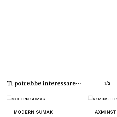
Nessun prodotto nel
carrello.
Go To Shop
Ti potrebbe interessare…
1/5
MODERN SUMAK
AXMINST