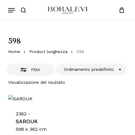
Skip
Menu
Products
to
Chiudi
search
Close
Cart
search
Cart
main
Filtri
content
598
Home
Product lunghezza
598
Ordinamento predefinito
Filtri
Visualizzazione del risultato
2362 -
SAROUK
598 x 362 cm