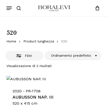
Skip
Menu
Products
to
Chiudi
search
Close
Cart
search
Cart
main
Filtri
content
520
Home
Product lunghezza
520
Ordinamento predefinito
Filtri
Visualizzazione di 2 risultati
2020 - PR-1706
AUBUSSON NAP. III
520 x 415 cm