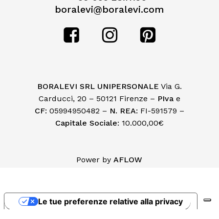
boralevi@boralevi.com
BORALEVI SRL UNIPERSONALE
Via G.
Carducci, 20 – 50121 Firenze –
PIva
e
CF:
05994950482 –
N. REA:
FI-591579 –
Capitale Sociale
: 10.000,00€
Subtotale:
€
0,00
Power by
AFLOW
Visualizza Carrello
Pagamento
Le tue preferenze relative alla privacy
Informativa sulla raccolta