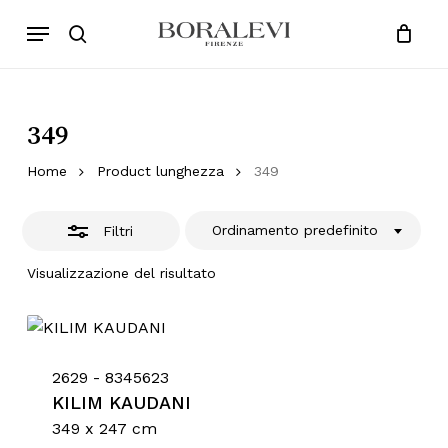
Skip
Menu
Products
to
Chiudi
search
Close
Cart
search
Cart
main
Filtri
content
349
Home
Product lunghezza
349
Ordinamento predefinito
Filtri
Visualizzazione del risultato
2629 - 8345623
KILIM KAUDANI
349 x 247 cm