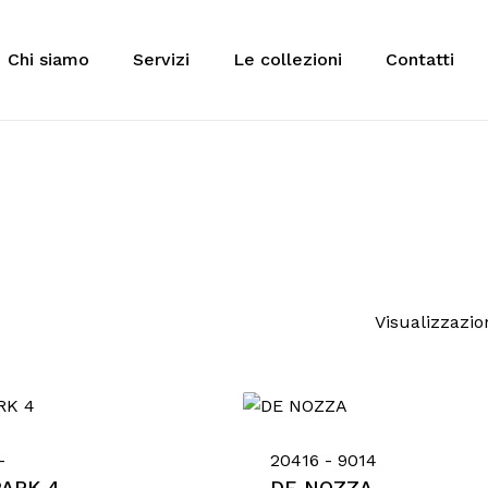
Cart
Chi siamo
Servizi
Le collezioni
Contatti
 to search or ESC to close
Visualizzazion
-
20416 - 9014
PARK 4
DE NOZZA