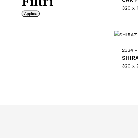
Filtri
320 x 
Applica
2334 -
SHIR
320 x