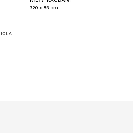
320 x 85 cm
sun prodotto nel carrello.
Go To Shop