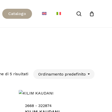
Close
search
C
a
t
a
l
o
g
o
Cart
e di 5 risultati
Ordinamento predefinito
2668 - 322874
KILIM KAUDANI