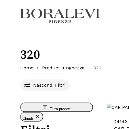
Skip
to
main
Products
content
search
Hit enter
320
Home
Product lunghezza
320
Nascondi
Filtri
Filtra prodotti
Chiudi
24142 
CAR 