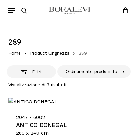
Skip
Menu
Products
to
Chiudi
search
Close
Cart
search
Cart
main
Filtri
content
289
Home
Product lunghezza
289
Ordinamento predefinito
Filtri
Visualizzazione di 3 risultati
2047 - 6002
ANTICO DONEGAL
289 x 240 cm