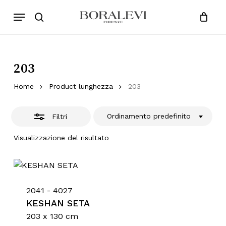
Skip
Menu
Products
to
Chiudi
search
Close
Cart
search
Cart
main
Filtri
content
203
Home
Product lunghezza
203
Ordinamento predefinito
Filtri
Visualizzazione del risultato
2041 - 4027
KESHAN SETA
203 x 130 cm