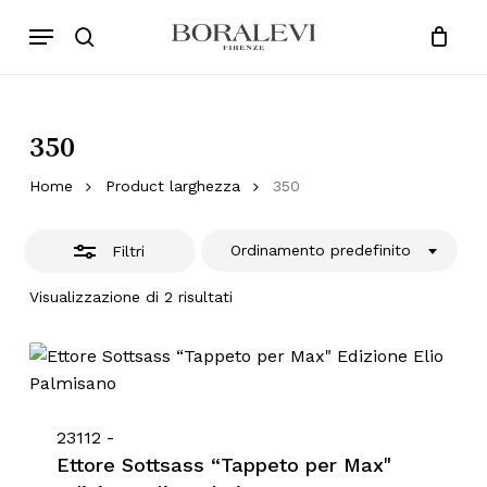
Skip
Menu
Products
to
Chiudi
search
Close
Cart
search
Cart
main
Filtri
content
350
Home
Product larghezza
350
Ordinamento predefinito
Filtri
Visualizzazione di 2 risultati
23112 -
Ettore Sottsass “Tappeto per Max"