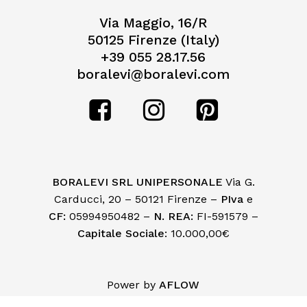
Via Maggio, 16/R
50125 Firenze (Italy)
+39 055 28.17.56
boralevi@boralevi.com
BORALEVI SRL UNIPERSONALE
Via G.
Carducci, 20 – 50121 Firenze –
PIva
e
CF:
05994950482 –
N. REA:
FI-591579 –
Capitale Sociale
: 10.000,00€
Subtotale:
€
0,00
Power by
AFLOW