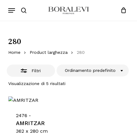
Skip
Menu
Products
to
Chiudi
search
Close
Cart
search
Cart
main
Filtri
content
280
Home
Product larghezza
280
Ordinamento predefinito
Filtri
Visualizzazione di 5 risultati
2476 -
AMRITZAR
362 x 280 cm