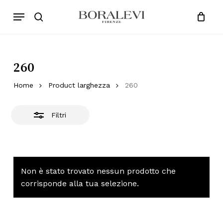
Skip
Menu
Products
to
Chiudi
search
Close
Cart
search
Cart
main
Filtri
content
260
Home
Product larghezza
260
Filtri
Non è stato trovato nessun prodotto che
corrisponde alla tua selezione.
Nessun prodotto nel
carrello.