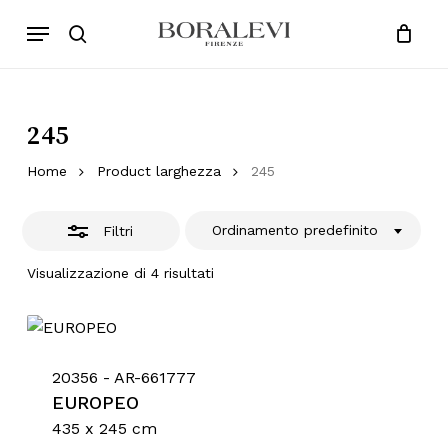
Skip
Menu
Products
to
Chiudi
search
Close
Cart
search
Cart
main
Filtri
content
245
Home
Product larghezza
245
Ordinamento predefinito
Filtri
Visualizzazione di 4 risultati
20356 - AR-661777
EUROPEO
435 x 245 cm