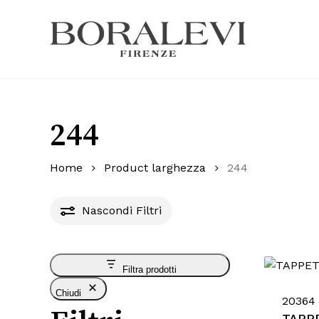
Skip
to
main
Products
content
search
Hit enter
244
Home
Product larghezza
244
Nascondi
Filtri
Filtra prodotti
Chiudi
20364 
TAPP