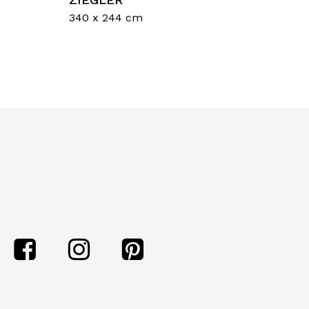
340 x 244 cm
sun prodotto nel carrello.
Go To Shop