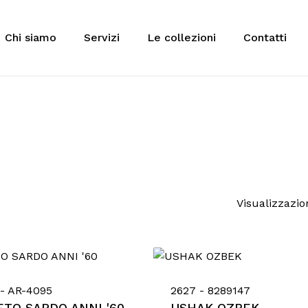
Cart
Chi siamo
Servizi
Le collezioni
Contatti
 to search or ESC to close
Visualizzazion
- AR-4095
2627 - 8289147
ETO SARDO ANNI '60
USHAK OZBEK