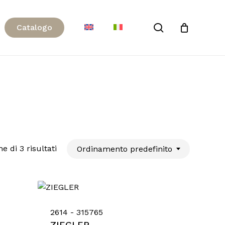
Close
search
C
a
t
a
l
o
g
o
Cart
e di 3 risultati
Ordinamento predefinito
2614 - 315765
ZIEGLER