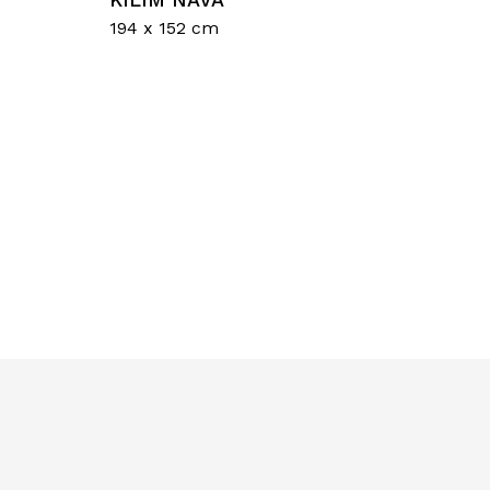
194 x 152 cm
sun prodotto nel carrello.
Go To Shop