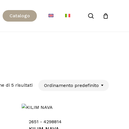
Close
search
C
a
t
a
l
o
g
o
Cart
e di 5 risultati
Ordinamento predefinito
2651 - 4298814
KILIM NAVA