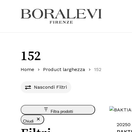
Skip
to
main
Products
content
search
Hit enter
152
Home
Product larghezza
152
Nascondi
Filtri
Filtra prodotti
Chiudi
20250 
BAKT