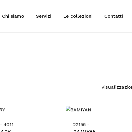
Cart
Chi siamo
Servizi
Le collezioni
Contatti
 to search or ESC to close
Visualizzazion
- 4011
22155 -
IARY
BAMIYAN