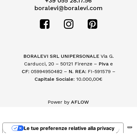
+39 055 28.17.56
boralevi@boralevi.com
BORALEVI SRL UNIPERSONALE
Via G.
Carducci, 20 – 50121 Firenze –
PIva
e
CF:
05994950482 –
N. REA:
FI-591579 –
Capitale Sociale
: 10.000,00€
Subtotale:
€
0,00
Power by
AFLOW
Visualizza Carrello
Pagamento
Le tue preferenze relative alla privacy