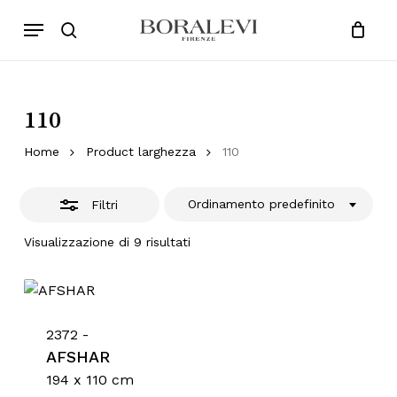
Skip
Menu
Products
to
Chiudi
search
Close
Cart
search
Cart
main
Filtri
content
110
Home
Product larghezza
110
Ordinamento predefinito
Filtri
Visualizzazione di 9 risultati
2372 -
AFSHAR
194 x 110 cm