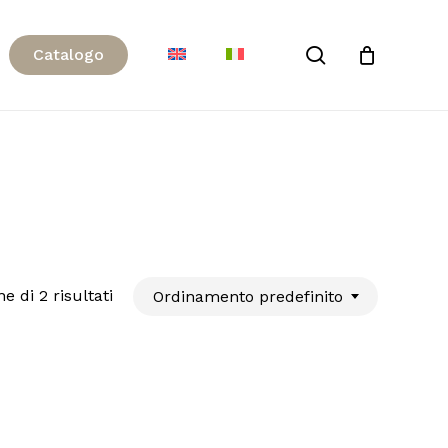
Close
search
C
a
t
a
l
o
g
o
Cart
e di 2 risultati
Ordinamento predefinito