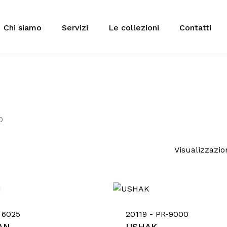
Cart
Chi siamo
Servizi
Le collezioni
Contatti
 to search or ESC to close
0
Visualizzazion
 6025
20119 - PR-9000
AN
USHAK