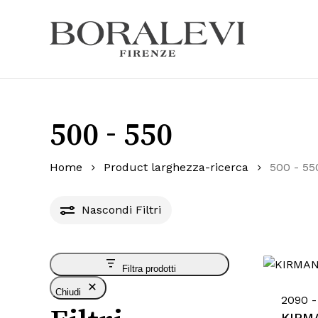
Skip
to
main
Products
content
search
Hit enter
500 - 550
Home
Product larghezza-ricerca
500 - 55
Nascondi
Filtri
Filtra prodotti
Chiudi
2090 -
KIRM