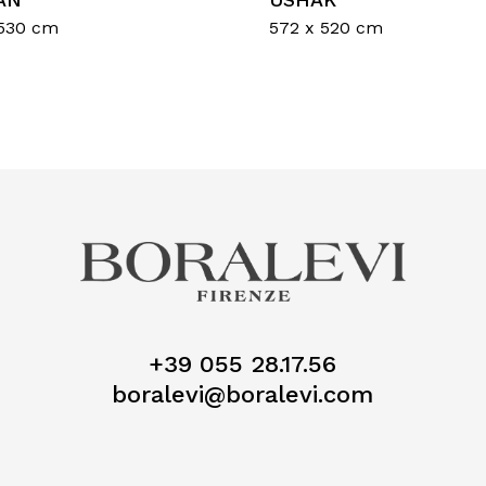
 530 cm
572 x 520 cm
Nes
+39 055 28.17.56
boralevi@boralevi.com