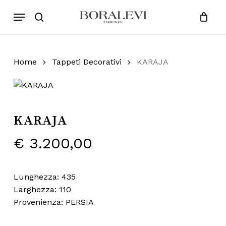
Skip
Menu
Products
to
search
Close
Cart
search
Cart
main
content
Home
Tappeti Decorativi
KARAJA
KARAJA
€
3.200,00
Lunghezza: 435
Larghezza: 110
Provenienza: PERSIA