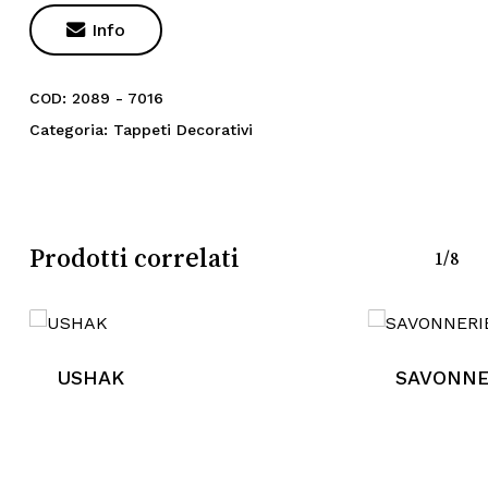

Info
COD:
2089 - 7016
Categoria:
Tappeti Decorativi
Prodotti correlati
1/8
Nessun prodotto nel
USHAK
SAVONNE
carrello.
Go To Shop