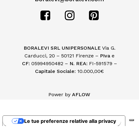
BORALEVI SRL UNIPERSONALE
Via G.
Carducci, 20 – 50121 Firenze –
PIva
e
CF:
05994950482 –
N. REA:
FI-591579 –
Capitale Sociale
: 10.000,00€
Subtotale:
€
0,00
Power by
AFLOW
Visualizza Carrello
Pagamento
Le tue preferenze relative alla privacy
Informativa sulla raccolta