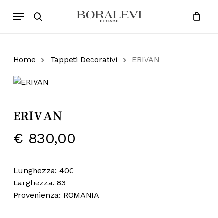
Skip
Menu
Products
to
search
Close
Cart
search
Cart
main
content
Home
Tappeti Decorativi
ERIVAN
ERIVAN
€
830,00
Lunghezza: 400
Larghezza: 83
Provenienza: ROMANIA