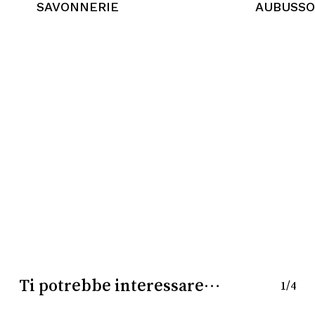
SAVONNERIE
AUBUSS
Nessun prodotto nel
carrello.
Go To Shop
Ti potrebbe interessare…
1/4