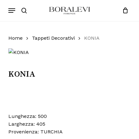
Skip
Menu
Products
to
search
Close
Cart
search
Cart
main
content
Home
Tappeti Decorativi
KONIA
KONIA
Lunghezza: 500
Larghezza: 405
Provenienza: TURCHIA