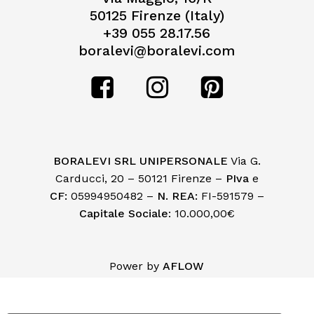
50125 Firenze (Italy)
+39 055 28.17.56
boralevi@boralevi.com
BORALEVI SRL UNIPERSONALE
Via G.
Carducci, 20 – 50121 Firenze –
PIva
e
CF:
05994950482 –
N. REA:
FI-591579 –
Capitale Sociale
: 10.000,00€
Subtotale:
€
0,00
Power by
AFLOW
Visualizza Carrello
Pagamento