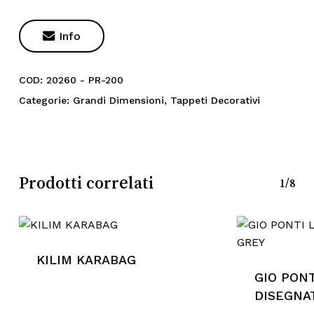

Info
COD:
20260 - PR-200
Categorie:
Grandi Dimensioni
,
Tappeti Decorativi
Prodotti correlati
1/8
KILIM KARABAG
Nessun prodotto nel
GIO PON
carrello.
DISEGNA